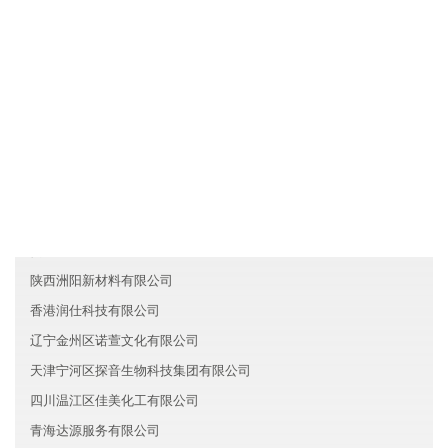
各业务员必须每月一次对客户进行走访，了解产品需求信息及客户
对产品的反映，并将情况及时反馈给浙江台州晶成汽车有限公司。
友情链接
吉林圆洁医疗有限公司
黑龙江盛辉电子集团有限公司
贵州天行证券有限公司
陕西洲阳新材料有限公司
香港润仕科技有限公司
辽宁金州区诺萱文化有限公司
天津宁河区探音生物科技集团有限公司
四川温江区佳美化工有限公司
青海达源服务有限公司